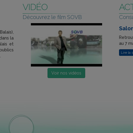
VIDÉO
AC
Découvrez le film SOVB
Consu
Salon
lais),
Retrou
dans la
au 7 m
lais et
publics
Lire la
.
Voir nos vidéos