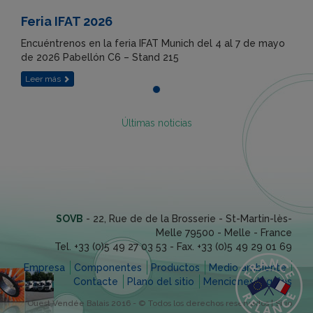
Feria IFAT 2026
Encuéntrenos en la feria IFAT Munich del 4 al 7 de mayo
de 2026 Pabellón C6 – Stand 215
Leer más
Últimas noticias
SOVB
-
22, Rue de de la Brosserie - St-Martin-lès-
Melle
79500
-
Melle
-
France
Tel.
+33 (0)5 49 27 03 53
- Fax.
+33 (0)5 49 29 01 69
Empresa
Componentes
Productos
Medio ambiente
Contacte
Plano del sitio
Menciones legales
Ouest Vendée Balais 2016 - © Todos los derechos reservados |
Sitio